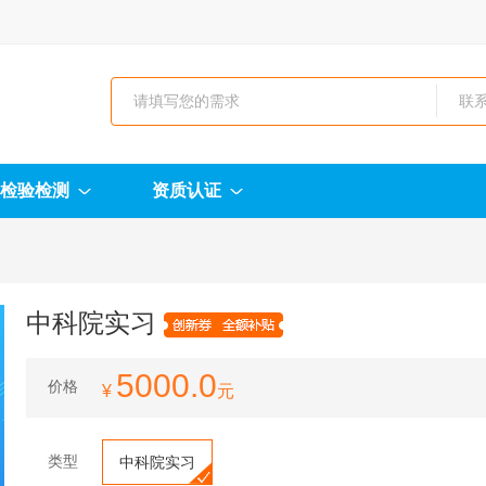
检验检测
资质认证
中科院实习
5000.0
价格
¥
元
类型
中科院实习